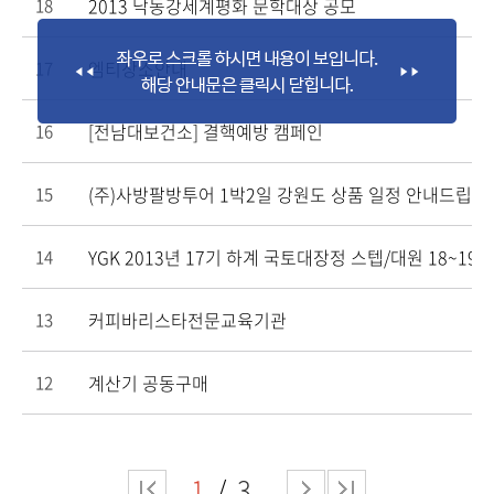
2013 낙동강세계평화 문학대상 공모
18
엠티장소안내
17
[전남대보건소] 결핵예방 캠페인
16
(주)사방팔방투어 1박2일 강원도 상품 일정 안내드립니
15
YGK 2013년 17기 하계 국토대장정 스텝/대원 18~1
14
커피바리스타전문교육기관
13
계산기 공동구매
12
1
3