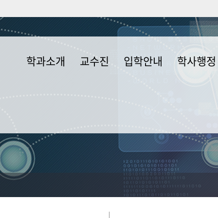
학과소개
교수진
입학안내
학사행정
학과소개
교수
입학안내
졸업이수조건
학과 교과과정
명예교수
장학안내
복수전공 및
부전공안내