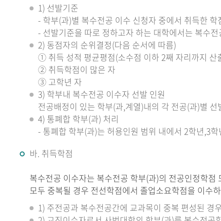
1) 선발기준
- 학부(과)별 복수전공 이수 신청자 중에서 취득한 
- 선발기준을 따로 정하고자 하는 대학에서는 복수전
2) 동점자의 순위결정(다음 순서에 따름)
① 취득 성적 평균평점(소수점 이하 2째 자리까지 산출
② 취득학점이 많은 자
③ 고학년 자
3) 학부내 복수전공 이수자 선발 인원
전공배정이 있는 학부(과,계열)내의 각 전공(과)별
4) 통폐합 학부(과) 처리
- 통폐합 학부(과)는 허용인원 범위 내에서 2학년,3
바. 취득학점
복수전공 이수자는 복수전공 학부(과)의 전공인정학점 
모두 중복될 경우 전선학점에서 졸업소요학점을 이수하여
1) 주전공과 복수전공간에 교과목이 중복 편성된 경우
2) 교직이수자로서 사범대학의 학부(과)를 복수전공