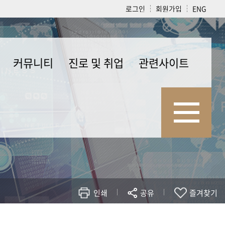
로그인
회원가입
ENG
커뮤니티
진로 및 취업
관련사이트
공지사항
취업정보
관련사이트
강의/문서자료
전공관련 자격증
자유게시판
취업관련 사이트
질문과 답변
인쇄
공유
즐겨찾기